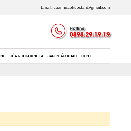
Email: cuanhuaphuoctan@gmail.com
Hotline
0898.29.19.19
INH
CỬA NHÔM XINGFA
SẢN PHẨM KHÁC
LIÊN HỆ