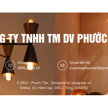
G TY TNHH TM DV PHƯỚC
Hotline:
Email liên hệ:
0898.29.19.19
cuanhuaphuoctan@gma
© 2022 - Phước Tân . Designed by sotagroup.vn
Online: 15 | Hôm nay: 2051 | Tổng: 3154762