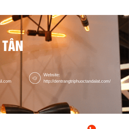
 TÂN
Website:
il.com
http://dentrangtriphuoctandalat.com/