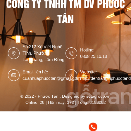
CÔNG TY TNHH TM DV PHƯỚC
TÂN
Số 212 Xô Viết Nghệ
Hotline:
Tĩnh, Phường
0898.29.19.19
Langbiang, Lâm Đồng
Email liên hệ:
Website:
cuanhuaphuoctan@gmail.com
http://dentrangtriphuoctan
© 2022 - Phước Tân . Designed by sotagroup.vn
Online: 28 | Hôm nay: 372 | Tổng: 3153082