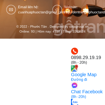
Email liên hệ:
Website:
cuanhuaphuoctan@gmail.com
http://dentrangtriphuoctan
© 2022 - Phước Tân . Designed by sotagroup.vn
Online: 93 | Hôm nay: 4110 | Tổng: 3163674
0898.29.19.19
(8h - 20h)
Google Map
Đường đi
Chat Facebook
(8h -20h)