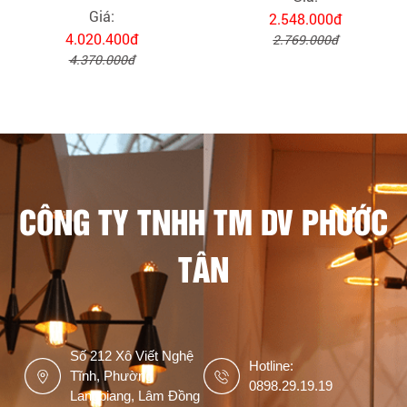
Giá:
2.548.000đ
4.020.400đ
2.769.000đ
4.370.000đ
CÔNG TY TNHH TM DV PHƯỚC
TÂN
Số 212 Xô Viết Nghệ
Hotline:
Tĩnh, Phường
0898.29.19.19
Langbiang, Lâm Đồng