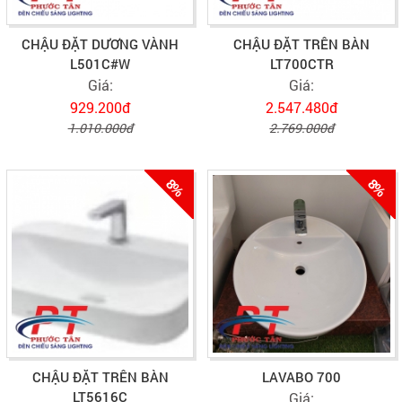
CHẬU ĐẶT DƯƠNG VÀNH
CHẬU ĐẶT TRÊN BÀN
L501C#W
LT700CTR
Giá:
Giá:
929.200đ
2.547.480đ
1.010.000đ
2.769.000đ
8%
8%
CHẬU ĐẶT TRÊN BÀN
LAVABO 700
LT5616C
Giá: