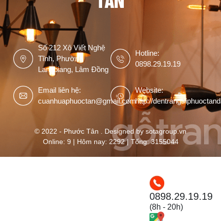
Số 212 Xô Viết Nghệ
Hotline:
Tĩnh, Phường
0898.29.19.19
Langbiang, Lâm Đồng
Email liên hệ:
Website:
cuanhuaphuoctan@gmail.com
http://dentrangtriphuoctan
© 2022 - Phước Tân . Designed by sotagroup.vn
Online: 9 | Hôm nay: 2292 | Tổng: 3155044
0898.29.19.19
(8h - 20h)