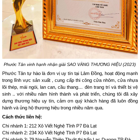
Phước Tân vinh hạnh nhận giải SAO VÀNG THƯƠNG HIỆU (2023)
Phước Tân tự hào là đơn vị uy tín tại Lâm Đồng, hoạt động mạnh 
trong lĩnh vực sản xuất , cung cấp thi công cửa nhôm, cửa nhựa 
lõi thép, mái ngói, lan can, cầu thang… đèn trang trí và thiết bị vệ 
sinh .. với nhiều năm hình thành và phát triển, chúng tôi đã xây 
dựng thương hiệu uy tín, cảm ơn quý khách hàng đã luôn đồng 
hành và ủng hộ thương hiệu trong nhiều năm qua. 
Cách thức liên hệ:
Chi nhánh 1: 212 Xô Viết Nghệ Tĩnh P7 Đà Lạt
Chi nhánh 2: 234 Xô Viết Nghệ Tĩnh P7 Đà Lạt
Chi nhánh 3: 79 Nguyễn Thiện Thuật thị trấn Lạc Dương TP Đà 