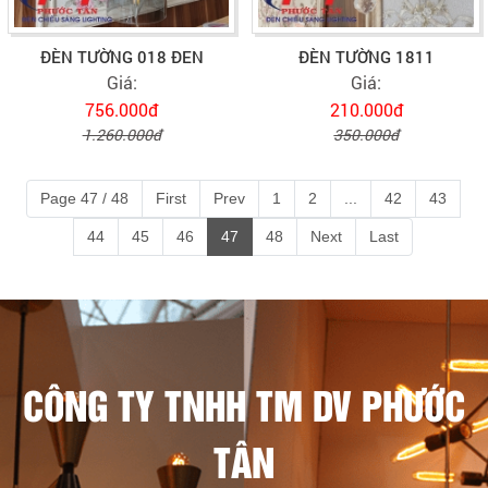
ĐÈN TƯỜNG 018 ĐEN
ĐÈN TƯỜNG 1811
Giá:
Giá:
756.000đ
210.000đ
1.260.000đ
350.000đ
Page 47 / 48
First
Prev
1
2
...
42
43
44
45
46
47
48
Next
Last
CÔNG TY TNHH TM DV PHƯỚC
TÂN