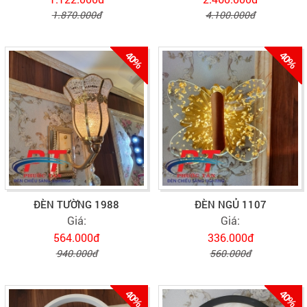
1.870.000đ
4.100.000đ
40%
40%
ĐÈN TƯỜNG 1988
ĐÈN NGỦ 1107
Giá:
Giá:
564.000đ
336.000đ
940.000đ
560.000đ
40%
40%