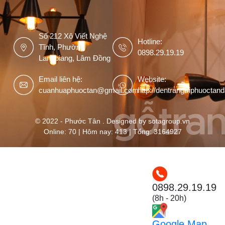
Số 212 Xô Viết Nghệ
Hotline:
Tĩnh, Phường
0898.29.19.19
Langbiang, Lâm Đồng
Email liên hệ:
Website:
cuanhuaphuoctan@gmail.com
http://dentrangtriphuoctan
© 2022 - Phước Tân . Designed by sotagroup.vn
Online: 70 | Hôm nay: 413 | Tổng: 3164927
0898.29.19.19
(8h - 20h)
Google Map