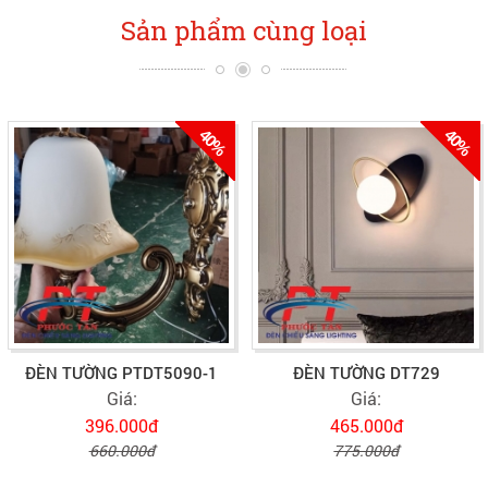
Sản phẩm cùng loại
40%
40%
ĐÈN TƯỜNG PTDT5090-1
ĐÈN TƯỜNG DT729
Giá:
Giá:
396.000đ
465.000đ
660.000đ
775.000đ