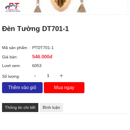
Đèn Tường DT701-1
Mã sản phẩm :
PTDT701-1
546.000đ
Giá bán:
Lượt xem:
6053
-
+
Số lượng:
Thêm vào giỏ
Mua ngay
Thông tin chi tiết
Bình luận