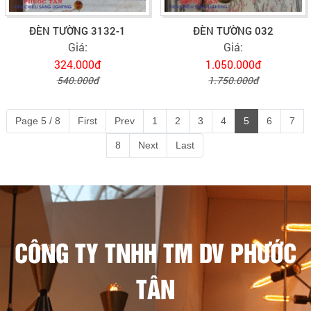
ĐÈN TƯỜNG 3132-1
ĐÈN TƯỜNG 032
Giá:
Giá:
324.000đ
1.050.000đ
540.000đ
1.750.000đ
Page 5 / 8
First
Prev
1
2
3
4
5
6
7
8
Next
Last
CÔNG TY TNHH TM DV PHƯỚC
TÂN