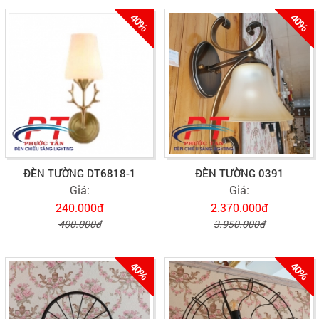
40%
40%
ĐÈN TƯỜNG DT6818-1
ĐÈN TƯỜNG 0391
Giá:
Giá:
240.000đ
2.370.000đ
400.000đ
3.950.000đ
40%
40%