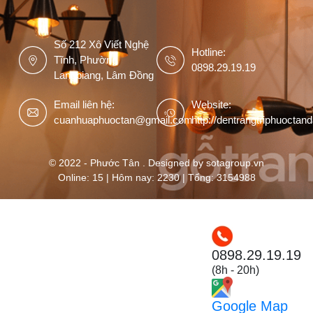
Số 212 Xô Viết Nghệ
Hotline:
Tĩnh, Phường
0898.29.19.19
Langbiang, Lâm Đồng
Email liên hệ:
Website:
cuanhuaphuoctan@gmail.com
http://dentrangtriphuoctan
© 2022 - Phước Tân . Designed by sotagroup.vn
Online: 15 | Hôm nay: 2230 | Tổng: 3154988
0898.29.19.19
(8h - 20h)
Google Map