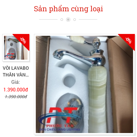
Sản phẩm cùng loại
-0%
-0%
VÒI LAVABO
THÂN VÀNG
SỨ TRẮNG
Giá:
TAY NGỌC
1.390.000đ
VLVB-598
1.390.000đ