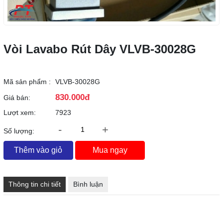
Vòi Lavabo Rút Dây VLVB-30028G
Mã sản phẩm :
VLVB-30028G
830.000đ
Giá bán:
Lượt xem:
7923
-
+
Số lượng:
Thêm vào giỏ
Mua ngay
Thông tin chi tiết
Bình luận