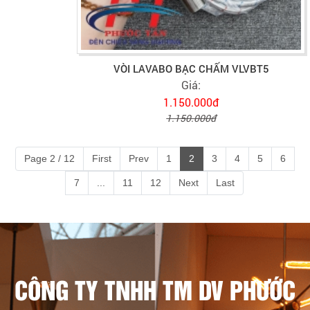
VÒI LAVABO BẠC CHẤM VLVBT5
Giá:
1.150.000đ
1.150.000đ
Page 2 / 12
First
Prev
1
2
3
4
5
6
7
...
11
12
Next
Last
CÔNG TY TNHH TM DV PHƯỚC