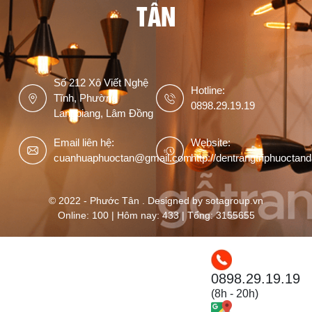
TÂN
Số 212 Xô Viết Nghệ
Hotline:
Tĩnh, Phường
0898.29.19.19
Langbiang, Lâm Đồng
Email liên hệ:
Website:
cuanhuaphuoctan@gmail.com
http://dentrangtriphuoctan
© 2022 - Phước Tân . Designed by sotagroup.vn
Online: 100 | Hôm nay: 433 | Tổng: 3155655
0898.29.19.19
(8h - 20h)