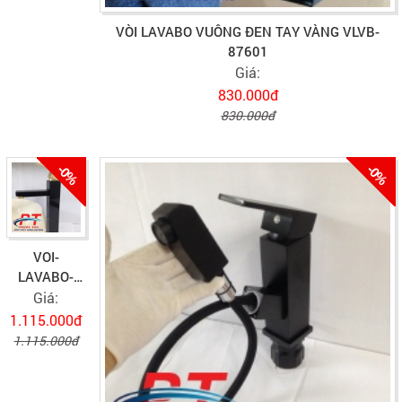
VÒI LAVABO VUÔNG ĐEN TAY VÀNG VLVB-
87601
Giá:
830.000đ
830.000đ
-0%
-0%
VOI-
LAVABO-
VUONG-
Giá:
DEN-TAY-
1.115.000đ
VANG-VLVB-
1.115.000đ
87603