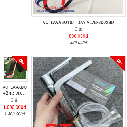
VÒI LAVABO RÚT DÂY VLVB-30028D
Giá:
830.000đ
830.000đ
-0%
-0%
VÒI LAVABO
HỒNG VLVB-
T4
Giá:
1.800.000đ
1.800.000đ