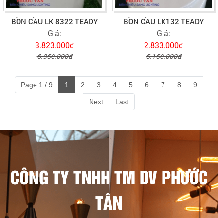
BỒN CẦU LK 8322 TEADY
BỒN CẦU LK132 TEADY
Giá:
Giá:
3.823.000đ
2.833.000đ
6.950.000đ
5.150.000đ
Page 1 / 9
1
2
3
4
5
6
7
8
9
Next
Last
CÔNG TY TNHH TM DV PHƯỚC
TÂN