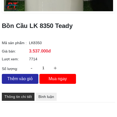
Bồn Cầu LK 8350 Teady
Mã sản phẩm :
LK8350
3.537.000đ
Giá bán:
Lượt xem:
7714
-
+
Số lượng:
Thêm vào giỏ
Mua ngay
Thông tin chi tiết
Bình luận