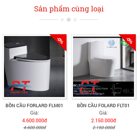
Sản phẩm cùng loại
-0%
-0%
BỒN CẦU FORLARD FLM01
BỒN CẦU FOLARD FLT01
Giá:
Giá:
4.600.000đ
2.150.000đ
4.600.000đ
2.150.000đ