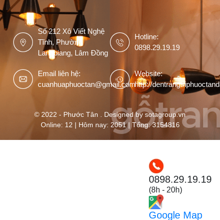
Số 212 Xô Viết Nghệ
Hotline:
Tĩnh, Phường
0898.29.19.19
Langbiang, Lâm Đồng
Email liên hệ:
Website:
cuanhuaphuoctan@gmail.com
http://dentrangtriphuoctan
© 2022 - Phước Tân . Designed by sotagroup.vn
Online: 12 | Hôm nay: 2051 | Tổng: 3154816
0898.29.19.19
(8h - 20h)
Google Map