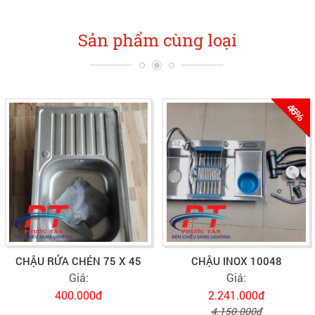
Sản phẩm cùng loại
46%
CHẬU RỬA CHÉN 75 X 45
CHẬU INOX 10048
Giá:
Giá:
400.000đ
2.241.000đ
4.150.000đ