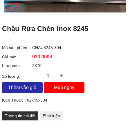
Chậu Rửa Chén Inox 8245
Mã sản phẩm :
CHAU8245-304
930.000đ
Giá bán:
Lượt xem:
2370
-
+
Số lượng:
Thêm vào giỏ
Mua ngay
Kích Thước : 82x45x304
Thông tin chi tiết
Bình luận