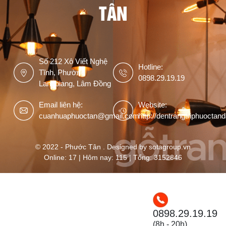
TÂN
Số 212 Xô Viết Nghệ
Hotline:
Tĩnh, Phường
0898.29.19.19
Langbiang, Lâm Đồng
Email liên hệ:
Website:
cuanhuaphuoctan@gmail.com
http://dentrangtriphuoctan
© 2022 - Phước Tân . Designed by sotagroup.vn
Online: 17 | Hôm nay: 115 | Tổng: 3152846
0898.29.19.19
(8h - 20h)