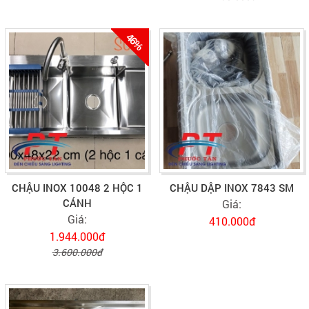
46%
CHẬU INOX 10048 2 HỘC 1
CHẬU DẬP INOX 7843 SM
CÁNH
Giá:
Giá:
410.000đ
1.944.000đ
3.600.000đ