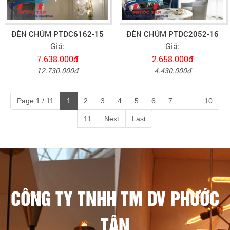
ĐÈN CHÙM PTDC6162-15
ĐÈN CHÙM PTDC2052-16
Giá:
Giá:
7.638.000đ
2.658.000đ
12.730.000đ
4.430.000đ
Page 1 / 11
1
2
3
4
5
6
7
...
10
11
Next
Last
CÔNG TY TNHH TM DV PHƯỚC
TÂN