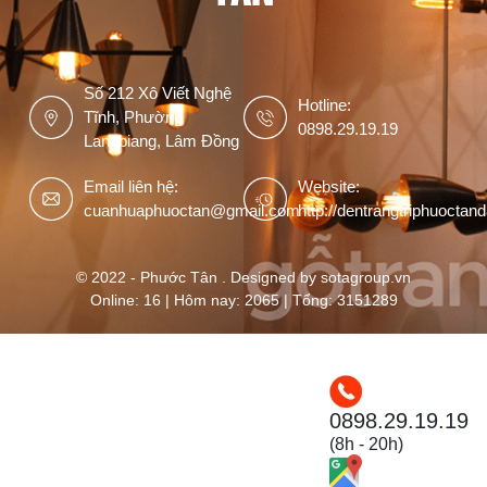
Số 212 Xô Viết Nghệ
Hotline:
Tĩnh, Phường
0898.29.19.19
Langbiang, Lâm Đồng
Email liên hệ:
Website:
cuanhuaphuoctan@gmail.com
http://dentrangtriphuoctan
© 2022 - Phước Tân . Designed by sotagroup.vn
Online: 16 | Hôm nay: 2065 | Tổng: 3151289
0898.29.19.19
(8h - 20h)