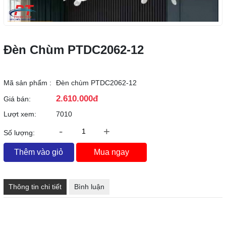
Đèn Chùm PTDC2062-12
Mã sản phẩm :
Đèn chùm PTDC2062-12
2.610.000đ
Giá bán:
Lượt xem:
7010
-
+
Số lượng:
Thêm vào giỏ
Mua ngay
Thông tin chi tiết
Bình luận