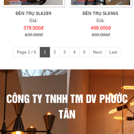
ĐÈN TRỤ SL6289
ĐÈN TRỤ SL6965
Giá:
Giá:
378.000đ
498.000đ
630.000đ
830.000đ
Page 1 / 5
1
2
3
4
5
Next
Last
CÔNG TY TNHH TM DV PHƯỚC
TÂN