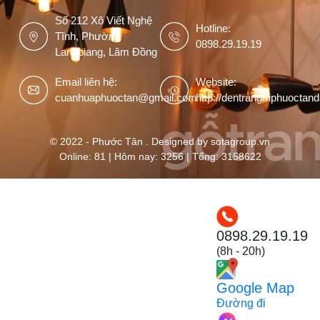
Số 212 Xô Viết Nghệ
Hotline:
Tĩnh, Phường
0898.29.19.19
Langbiang, Lâm Đồng
Email liên hệ:
Website:
cuanhuaphuoctan@gmail.com
http://dentrangtriphuoctan
© 2022 - Phước Tân . Designed by sotagroup.vn
Online: 81 | Hôm nay: 3256 | Tổng: 3158622
0898.29.19.19
(8h - 20h)
Google Map
Đường đi