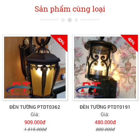
Sản phẩm cùng loại
40%
40%
ĐÈN TƯỜNG PTDT0362
ĐÈN TƯỜNG PTDT0191
Giá:
Giá:
909.000đ
480.000đ
1.515.000đ
800.000đ