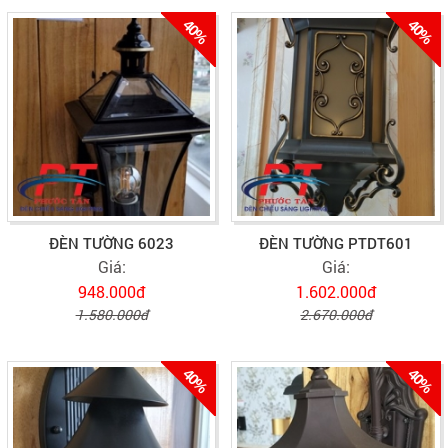
40%
40%
ĐÈN TƯỜNG 6023
ĐÈN TƯỜNG PTDT601
Giá:
Giá:
948.000đ
1.602.000đ
1.580.000đ
2.670.000đ
40%
40%