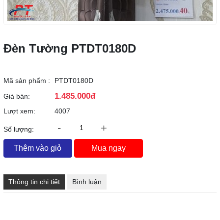
Đèn Tường PTDT0180D
Mã sản phẩm :
PTDT0180D
1.485.000đ
Giá bán:
Lượt xem:
4007
-
+
Số lượng:
Thêm vào giỏ
Mua ngay
Thông tin chi tiết
Bình luận