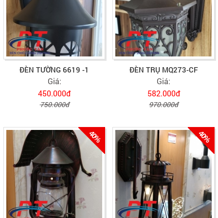
ĐÈN TƯỜNG 6619 -1
ĐÈN TRỤ MQ273-CF
Giá:
Giá:
450.000đ
582.000đ
750.000đ
970.000đ
40%
40%