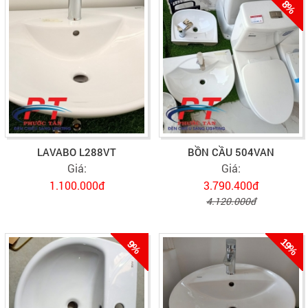
8%
LAVABO L288VT
BỒN CẦU 504VAN
Giá:
Giá:
1.100.000đ
3.790.400đ
4.120.000đ
19%
9%