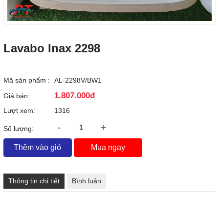
Lavabo Inax 2298
Mã sản phẩm :
AL-2298V/BW1
1.807.000đ
Giá bán:
Lượt xem:
1316
-
+
Số lượng:
Thêm vào giỏ
Mua ngay
Thông tin chi tiết
Bình luận