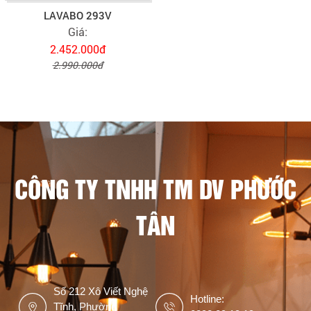
LAVABO 293V
Giá:
2.452.000đ
2.990.000đ
CÔNG TY TNHH TM DV PHƯỚC
TÂN
Số 212 Xô Viết Nghệ
Hotline:
Tĩnh, Phường