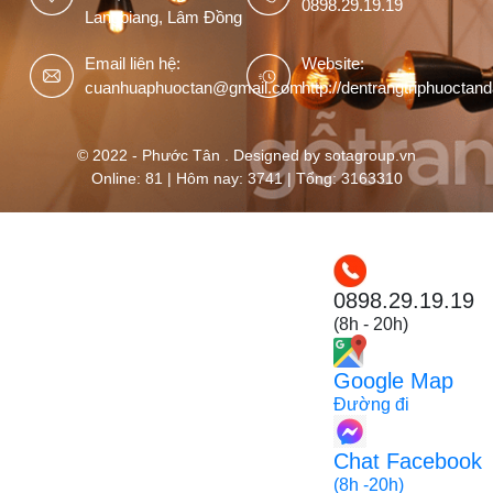
0898.29.19.19
Langbiang, Lâm Đồng
Email liên hệ:
Website:
cuanhuaphuoctan@gmail.com
http://dentrangtriphuoctan
© 2022 - Phước Tân . Designed by sotagroup.vn
Online: 81 | Hôm nay: 3741 | Tổng: 3163310
0898.29.19.19
(8h - 20h)
Google Map
Đường đi
Chat Facebook
(8h -20h)