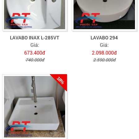
LAVABO INAX L-285VT
LAVABO 294
Giá:
Giá:
673.400đ
2.098.000đ
740.000đ
2.590.000đ
18%