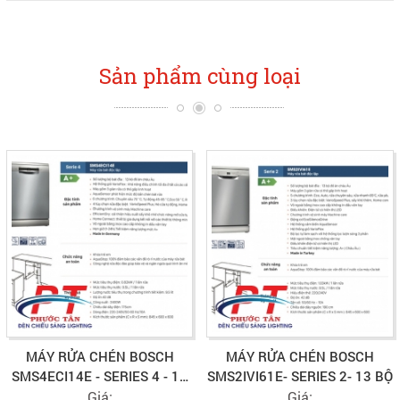
Sản phẩm cùng loại
MÁY RỬA CHÉN BOSCH
MÁY RỬA CHÉN BOSCH
SMS4ECI14E - SERIES 4 - 13
SMS2IVI61E- SERIES 2- 13 BỘ
BỘ
Giá:
Giá: