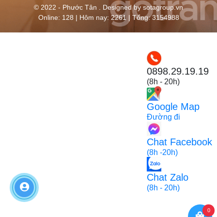
© 2022 - Phước Tân . Designed by sotagroup.vn
Online: 128 | Hôm nay: 2261 | Tổng: 3154988
0898.29.19.19
(8h - 20h)
Google Map
Đường đi
Chat Facebook
(8h -20h)
Chat Zalo
(8h - 20h)
0