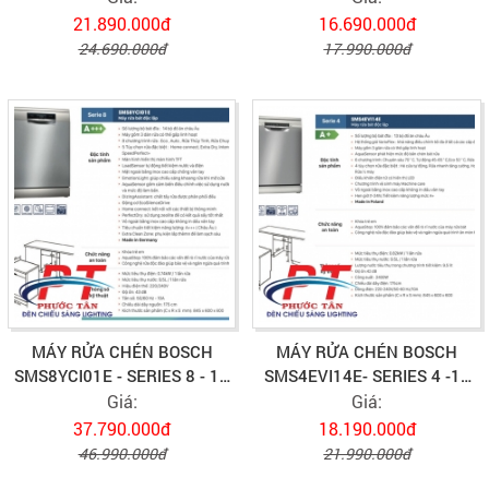
21.890.000đ
16.690.000đ
24.690.000đ
17.990.000đ
MÁY RỬA CHÉN BOSCH
MÁY RỬA CHÉN BOSCH
SMS8YCI01E - SERIES 8 - 14
SMS4EVI14E- SERIES 4 -13
BỘ
BỘ
Giá:
Giá:
37.790.000đ
18.190.000đ
46.990.000đ
21.990.000đ