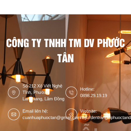
CÔNG TY TNHH TM DV PHƯỚC
TÂN
Số 212 Xô Viết Nghệ
Hotline:
Tĩnh, Phường
0898.29.19.19
Langbiang, Lâm Đồng
Email liên hệ:
Website:
cuanhuaphuoctan@gmail.com
http://dentrangtriphuoctan