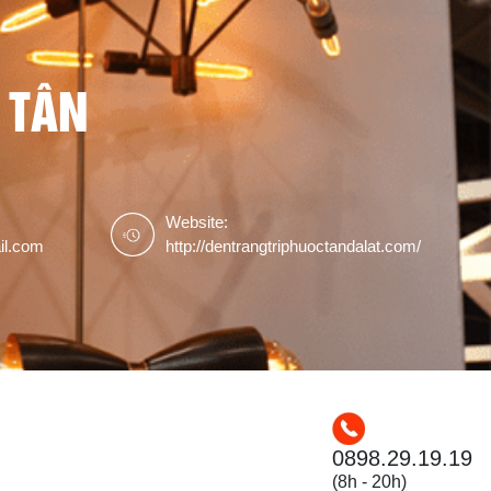
 TÂN
Website:
il.com
http://dentrangtriphuoctandalat.com/
0898.29.19.19
(8h - 20h)