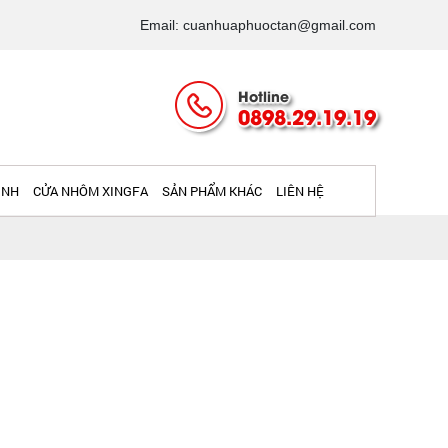
Email: cuanhuaphuoctan@gmail.com
Hotline
0898.29.19.19
INH
CỬA NHÔM XINGFA
SẢN PHẨM KHÁC
LIÊN HỆ