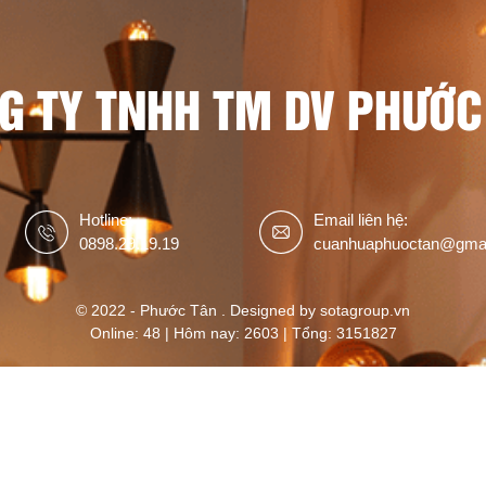
G TY TNHH TM DV PHƯỚC
Hotline:
Email liên hệ:
0898.29.19.19
cuanhuaphuoctan@gma
© 2022 - Phước Tân . Designed by sotagroup.vn
Online: 48 | Hôm nay: 2603 | Tổng: 3151827