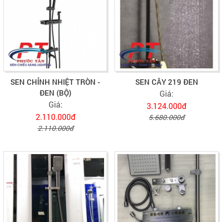
SEN CHỈNH NHIỆT TRÒN -
SEN CÂY 219 ĐEN
ĐEN (BỘ)
Giá:
Giá:
3.124.000đ
2.110.000đ
5.680.000đ
2.110.000đ