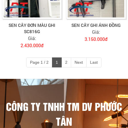
SEN CÂY ĐƠN MÀU GHI
SEN CÂY GHI ÁNH ĐỒNG
SC816G
Giá:
Giá:
3.150.000đ
2.430.000đ
Page 1 / 2
1
2
Next
Last
CÔNG TY TNHH TM DV PHƯỚC
TÂN