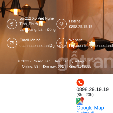
Số 212 Xô Viết Nghệ
Hotline:
Tĩnh, Phường
0898.29.19.19
Langbiang, Lâm Đồng
Email liên hệ:
Website:
cuanhuaphuoctan@gmail.com
http://dentrangtriphuoctan
© 2022 - Phước Tân . Designed by sotagroup.vn
Online: 59 | Hôm nay: 661 | Tổng: 3149885
0898.29.19.19
(8h - 20h)
Google Map