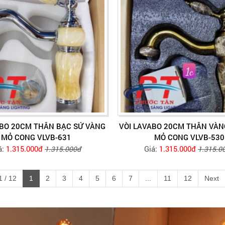
ABO 20CM THÂN BẠC SỨ VÀNG
VÒI LAVABO 20CM THÂN VÀN
MỎ CONG VLVB-631
MỎ CONG VLVB-530
á:
1.315.000đ
Giá:
1.315.000đ
1.315.000đ
1.315.0
 / 12
1
2
3
4
5
6
7
...
11
12
Next