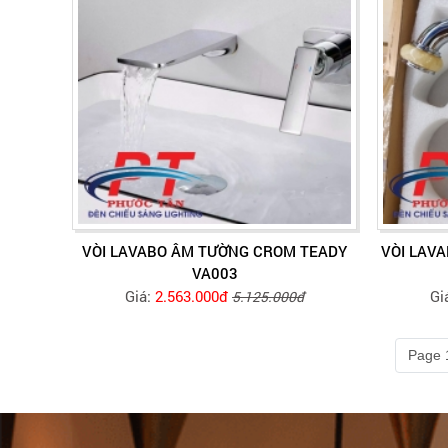
VÒI LAVABO ÂM TƯỜNG CROM TEADY
VÒI LAV
VA003
Giá:
2.563.000đ
Gi
5.125.000đ
Page 1