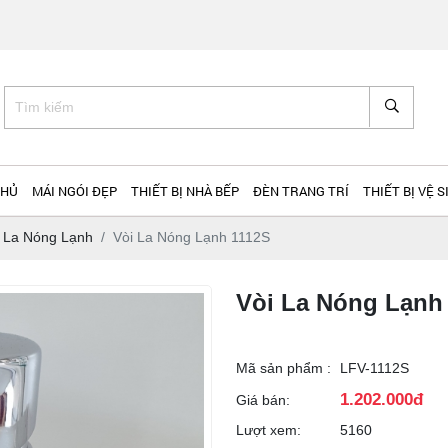
DV PHƯỚC TÂN
CHỦ
MÁI NGÓI ĐẸP
THIẾT BỊ NHÀ BẾP
ĐÈN TRANG TRÍ
THIẾT BỊ VỆ S
i La Nóng Lạnh
Vòi La Nóng Lạnh 1112S
Vòi La Nóng Lạnh
Mã sản phẩm :
LFV-1112S
1.202.000đ
Giá bán:
Lượt xem:
5160