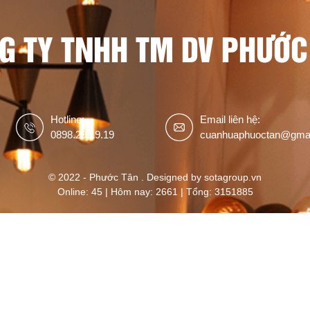
G TY TNHH TM DV PHƯỚC
Hotline:
Email liên hệ:
0898.29.19.19
cuanhuaphuoctan@gma
© 2022 - Phước Tân . Designed by sotagroup.vn
Online: 45 | Hôm nay: 2661 | Tổng: 3151885