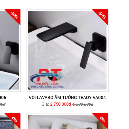
-50%
-50%
005
VÒI LAVABO ÂM TƯỜNG TEADY VA004
Giá:
2.750.000đ
00đ
5.500.000đ
-0%
-0%