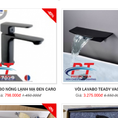
-45%
ABO NÓNG LẠNH MẠ ĐEN CARO
VÒI LAVABO TEADY VA
iá:
798.000đ
Giá:
3.275.000đ
1.450.000đ
6.550.0
-0%