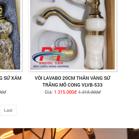
G SỨ XÁM
VÒI LAVABO 20CM THÂN VÀNG SỨ
TRẮNG MỎ CONG VLVB-533
Giá:
1.315.000đ
00đ
1.315.000đ
Last