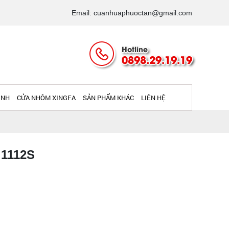
Email: cuanhuaphuoctan@gmail.com
Hotline
0898.29.19.19
INH
CỬA NHÔM XINGFA
SẢN PHẨM KHÁC
LIÊN HỆ
 1112S