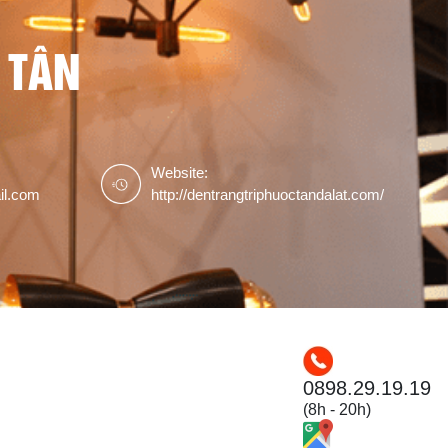
 TÂN
Website:
il.com
http://dentrangtriphuoctandalat.com/
0898.29.19.19
(8h - 20h)