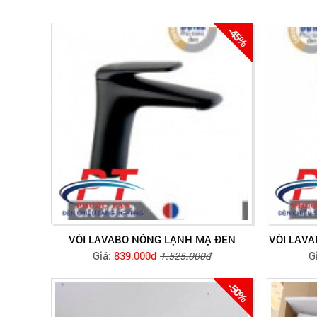
-45%
VÒI LAVABO NÓNG LẠNH MẠ ĐEN
VÒI LAV
Giá:
839.000đ
G
1.525.000đ
-50%