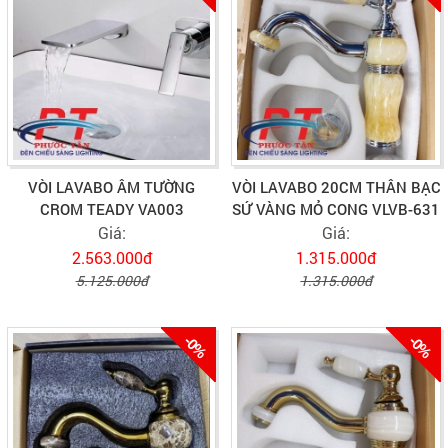
VÒI LAVABO ÂM TƯỜNG
VÒI LAVABO 20CM THÂN BẠC
CROM TEADY VA003
SỨ VÀNG MỎ CONG VLVB-631
Giá:
Giá:
2.563.000đ
1.315.000đ
5.125.000đ
1.315.000đ
-0%
-0%