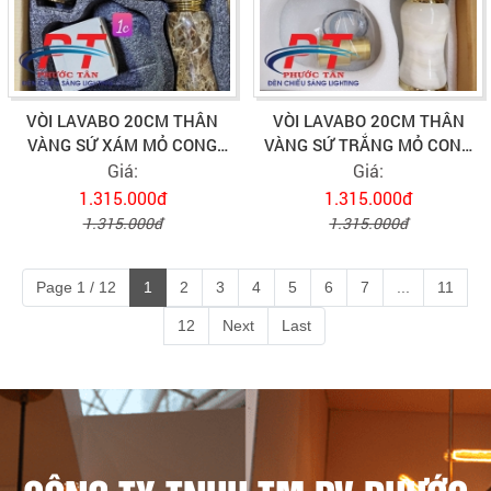
VÒI LAVABO 20CM THÂN
VÒI LAVABO 20CM THÂN
VÀNG SỨ XÁM MỎ CONG
VÀNG SỨ TRẮNG MỎ CONG
VLVB-530
VLVB-533
Giá:
Giá:
1.315.000đ
1.315.000đ
1.315.000đ
1.315.000đ
Page 1 / 12
1
2
3
4
5
6
7
...
11
12
Next
Last