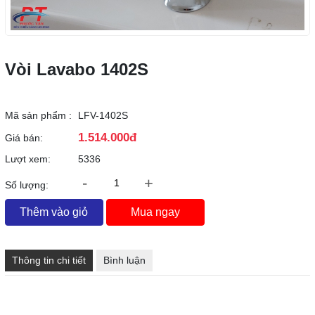
Vòi Lavabo 1402S
Mã sản phẩm :
LFV-1402S
1.514.000đ
Giá bán:
Lượt xem:
5336
-
+
Số lượng:
Thêm vào giỏ
Mua ngay
Thông tin chi tiết
Bình luận