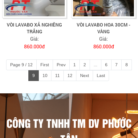
VÒI LAVABO XẢ NGHIÊNG
VÒI LAVABO HOA 30CM -
TRẮNG
VÀNG
Giá:
Giá:
860.000đ
860.000đ
Page 9 / 12
First
Prev
1
2
...
6
7
8
9
10
11
12
Next
Last
CÔNG TY TNHH TM DV PHƯỚC