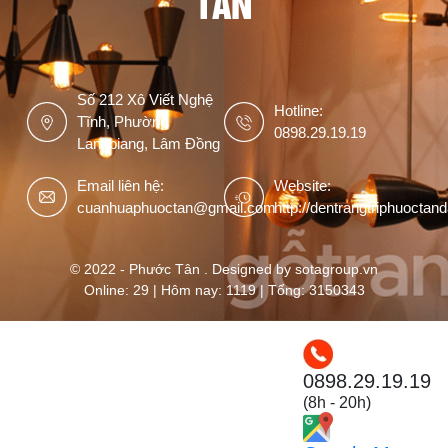
TÂN
Số 212 Xô Viết Nghệ
Hotline:
Tĩnh, Phường
0898.29.19.19
Langbiang, Lâm Đồng
Email liên hệ:
Website:
cuanhuaphuoctan@gmail.com
http://dentrangtriphuoctan
© 2022 - Phước Tân . Designed by sotagroup.vn
Online: 29 | Hôm nay: 1119 | Tổng: 3150343
0898.29.19.19
(8h - 20h)