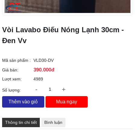
Vòi Lavabo Điếu Nóng Lạnh 30cm -
Đen Vv
Mã sản phẩm :
VLD30-DV
390.000đ
Giá bán:
Lượt xem:
4989
-
+
Số lượng:
Thêm vào giỏ
Mua ngay
Thông tin chi tiết
Bình luận