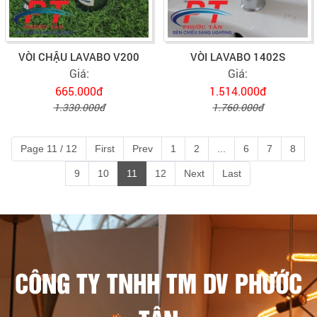
VÒI CHẬU LAVABO V200
VÒI LAVABO 1402S
Giá:
Giá:
665.000đ
1.514.000đ
1.330.000đ
1.760.000đ
Page 11 / 12
First
Prev
1
2
...
6
7
8
9
10
11
12
Next
Last
CÔNG TY TNHH TM DV PHƯỚC