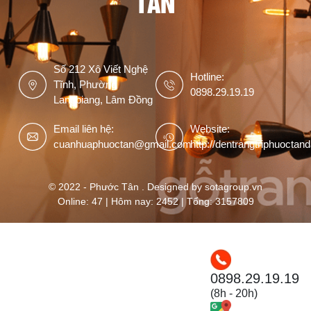
TÂN
Số 212 Xô Viết Nghệ
Hotline:
Tĩnh, Phường
0898.29.19.19
Langbiang, Lâm Đồng
Email liên hệ:
Website:
cuanhuaphuoctan@gmail.com
http://dentrangtriphuoctan
© 2022 - Phước Tân . Designed by sotagroup.vn
Online: 47 | Hôm nay: 2452 | Tổng: 3157809
0898.29.19.19
(8h - 20h)