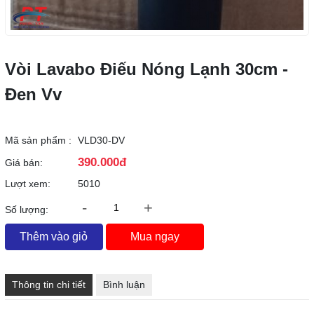
Vòi Lavabo Điếu Nóng Lạnh 30cm -
Đen Vv
Mã sản phẩm :
VLD30-DV
390.000đ
Giá bán:
Lượt xem:
5010
-
+
Số lượng:
Thêm vào giỏ
Mua ngay
Thông tin chi tiết
Bình luận