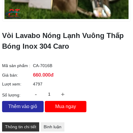
Vòi Lavabo Nóng Lạnh Vuông Thấp
Bóng Inox 304 Caro
Mã sản phẩm :
CA-7016B
660.000đ
Giá bán:
Lượt xem:
4797
-
+
Số lượng:
Thêm vào giỏ
Mua ngay
Thông tin chi tiết
Bình luận