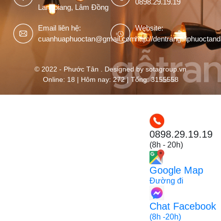
0898.29.19.19
Langbiang, Lâm Đồng
Email liên hệ:
Website:
cuanhuaphuoctan@gmail.com
http://dentrangtriphuoctan
© 2022 - Phước Tân . Designed by sotagroup.vn
Online: 18 | Hôm nay: 272 | Tổng: 3155558
0898.29.19.19
(8h - 20h)
Google Map
Đường đi
Chat Facebook
(8h -20h)