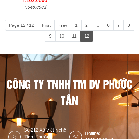
1.540.000đ
Page 12 / 12
First
Prev
1
2
...
6
7
8
9
10
11
12
CÔNG TY TNHH TM DV PHƯỚC
TÂN
Số 212 Xô Viết Nghệ
Hotline:
Tĩnh, Phường