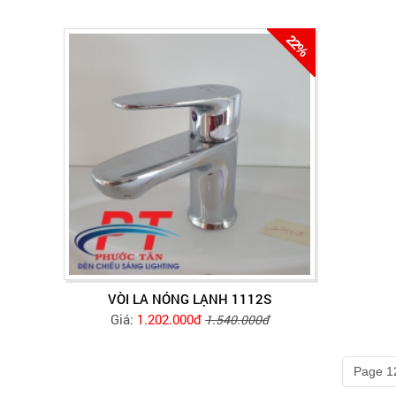
22%
VÒI LA NÓNG LẠNH 1112S
Giá:
1.202.000đ
1.540.000đ
Page 12