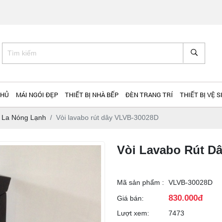
CHỦ
MÁI NGÓI ĐẸP
THIẾT BỊ NHÀ BẾP
ĐÈN TRANG TRÍ
THIẾT BỊ VỆ S
i La Nóng Lạnh
Vòi lavabo rút dây VLVB-30028D
Vòi Lavabo Rút D
Mã sản phẩm :
VLVB-30028D
830.000đ
Giá bán:
Lượt xem:
7473