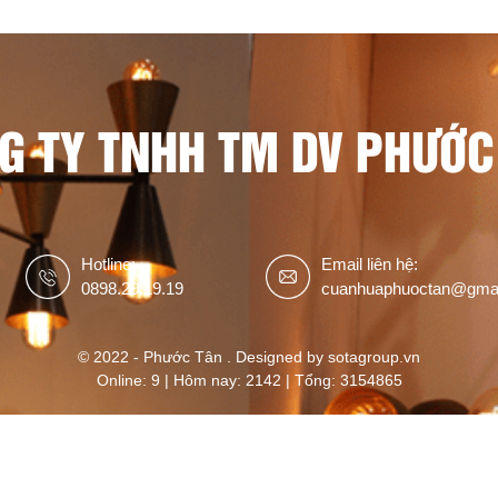
G TY TNHH TM DV PHƯỚC
Hotline:
Email liên hệ:
0898.29.19.19
cuanhuaphuoctan@gma
© 2022 - Phước Tân . Designed by sotagroup.vn
Online: 9 | Hôm nay: 2142 | Tổng: 3154865