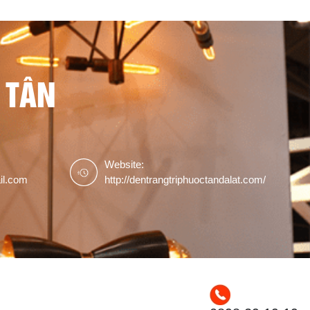
 TÂN
Website:
il.com
http://dentrangtriphuoctandalat.com/