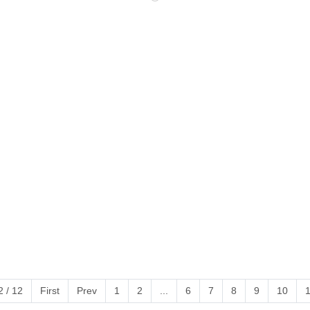
 / 12
First
Prev
1
2
...
6
7
8
9
10
1