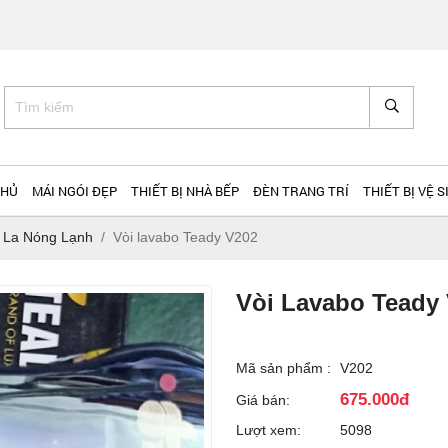
CHỦ
MÁI NGÓI ĐẸP
THIẾT BỊ NHÀ BẾP
ĐÈN TRANG TRÍ
THIẾT BỊ VỆ S
i La Nóng Lạnh
Vòi lavabo Teady V202
Vòi Lavabo Teady
Mã sản phẩm :
V202
675.000đ
Giá bán:
Lượt xem:
5098