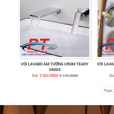
VÒI LAVABO ÂM TƯỜNG CROM TEADY
VÒI LAV
VA003
Giá:
2.563.000đ
Gi
5.125.000đ
Page 1