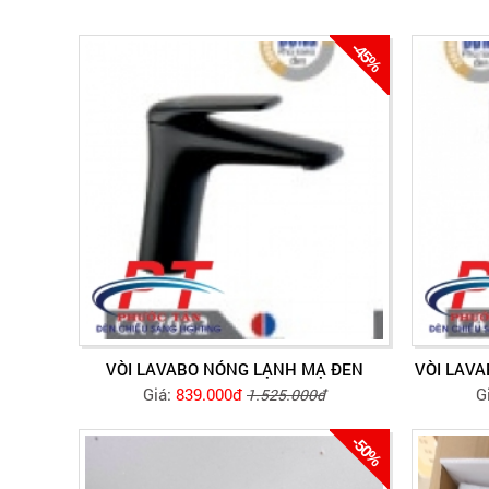
-45%
VÒI LAVABO NÓNG LẠNH MẠ ĐEN
VÒI LAV
Giá:
839.000đ
G
1.525.000đ
-50%