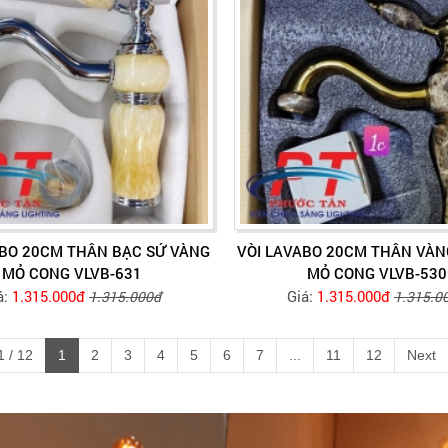
ABO 20CM THÂN BẠC SỨ VÀNG
VÒI LAVABO 20CM THÂN VÀN
MỎ CONG VLVB-631
MỎ CONG VLVB-530
á:
1.315.000đ
Giá:
1.315.000đ
1.315.000đ
1.315.0
 / 12
1
2
3
4
5
6
7
...
11
12
Next