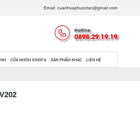
Email: cuanhuaphuoctan@gmail.com
Hotline
0898.29.19.19
INH
CỬA NHÔM XINGFA
SẢN PHẨM KHÁC
LIÊN HỆ
 V202