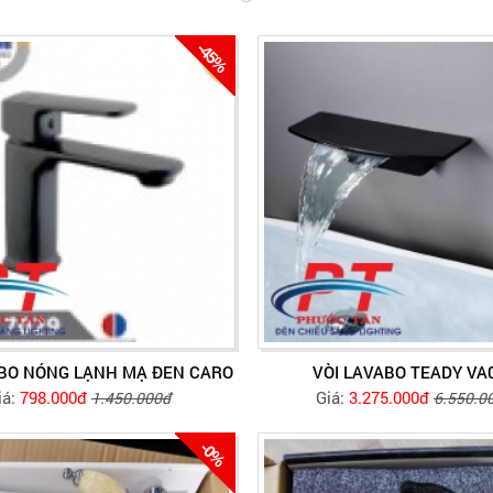
-45%
ABO NÓNG LẠNH MẠ ĐEN CARO
VÒI LAVABO TEADY VA
iá:
798.000đ
Giá:
3.275.000đ
1.450.000đ
6.550.0
-0%