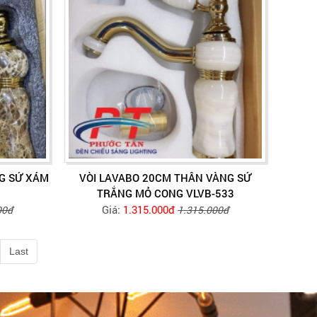
G SỨ XÁM
VÒI LAVABO 20CM THÂN VÀNG SỨ
TRẮNG MỎ CONG VLVB-533
Giá:
1.315.000đ
00đ
1.315.000đ
Last