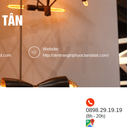
 TÂN
Website:
il.com
http://dentrangtriphuoctandalat.com/
0898.29.19.19
(8h - 20h)