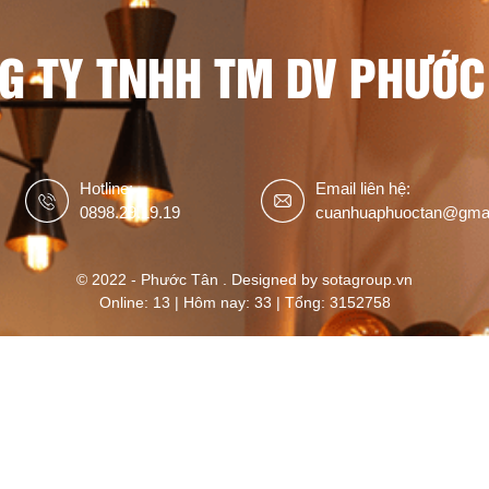
G TY TNHH TM DV PHƯỚC
Hotline:
Email liên hệ:
0898.29.19.19
cuanhuaphuoctan@gma
© 2022 - Phước Tân . Designed by sotagroup.vn
Online: 13 | Hôm nay: 33 | Tổng: 3152758