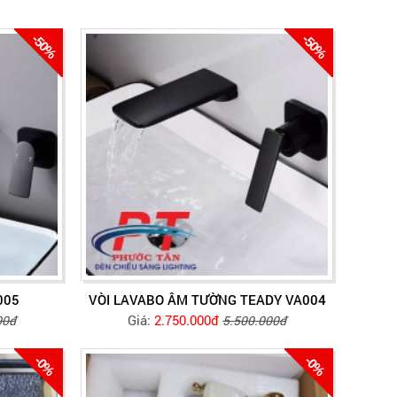
-50%
-50%
005
VÒI LAVABO ÂM TƯỜNG TEADY VA004
Giá:
2.750.000đ
00đ
5.500.000đ
-0%
-0%