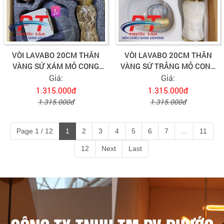
VÒI LAVABO 20CM THÂN
VÒI LAVABO 20CM THÂN
VÀNG SỨ XÁM MỎ CONG
VÀNG SỨ TRẮNG MỎ CONG
VLVB-530
VLVB-533
Giá:
Giá:
1.315.000đ
1.315.000đ
1.315.000đ
1.315.000đ
Page 1 / 12
1
2
3
4
5
6
7
...
11
12
Next
Last