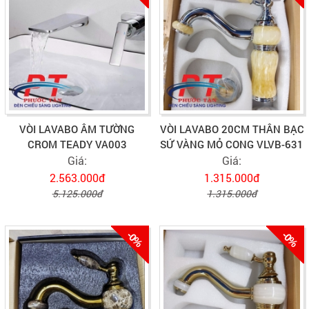
VÒI LAVABO ÂM TƯỜNG
VÒI LAVABO 20CM THÂN BẠC
CROM TEADY VA003
SỨ VÀNG MỎ CONG VLVB-631
Giá:
Giá:
2.563.000đ
1.315.000đ
5.125.000đ
1.315.000đ
-0%
-0%