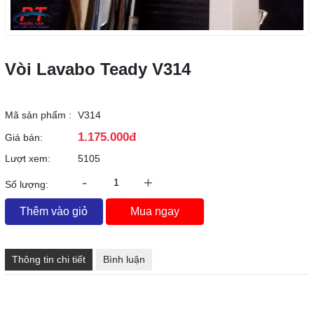
Vòi Lavabo Teady V314
Mã sản phẩm :
V314
1.175.000đ
Giá bán:
Lượt xem:
5105
-
+
Số lượng:
Thêm vào giỏ
Mua ngay
Thông tin chi tiết
Bình luận