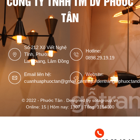
CÔNG TY TNHH TM DV PHƯỚC
TÂN
Số 212 Xô Viết Nghệ
Hotline:
Tĩnh, Phường
0898.29.19.19
Langbiang, Lâm Đồng
Email liên hệ:
Website:
cuanhuaphuoctan@gmail.com
http://dentrangtriphuoctan
© 2022 - Phước Tân . Designed by sotagroup.vn
Online: 15 | Hôm nay: 1307 | Tổng: 3154000