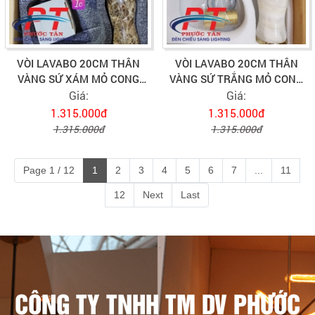
VÒI LAVABO 20CM THÂN
VÒI LAVABO 20CM THÂN
VÀNG SỨ XÁM MỎ CONG
VÀNG SỨ TRẮNG MỎ CONG
VLVB-530
VLVB-533
Giá:
Giá:
1.315.000đ
1.315.000đ
1.315.000đ
1.315.000đ
Page 1 / 12
1
2
3
4
5
6
7
...
11
12
Next
Last
CÔNG TY TNHH TM DV PHƯỚC