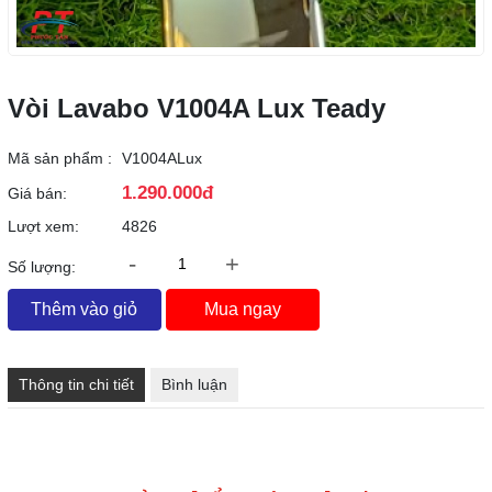
Vòi Lavabo V1004A Lux Teady
Mã sản phẩm :
V1004ALux
1.290.000đ
Giá bán:
Lượt xem:
4826
-
+
Số lượng:
Thêm vào giỏ
Mua ngay
Thông tin chi tiết
Bình luận