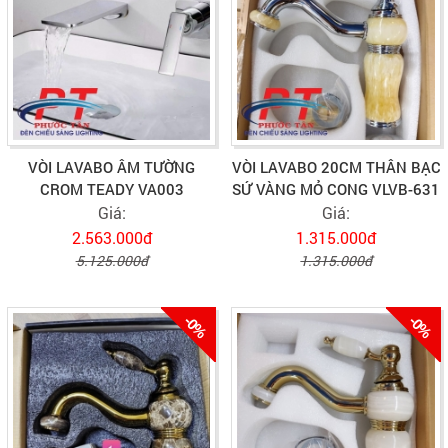
VÒI LAVABO ÂM TƯỜNG
VÒI LAVABO 20CM THÂN BẠC
CROM TEADY VA003
SỨ VÀNG MỎ CONG VLVB-631
Giá:
Giá:
2.563.000đ
1.315.000đ
5.125.000đ
1.315.000đ
-0%
-0%