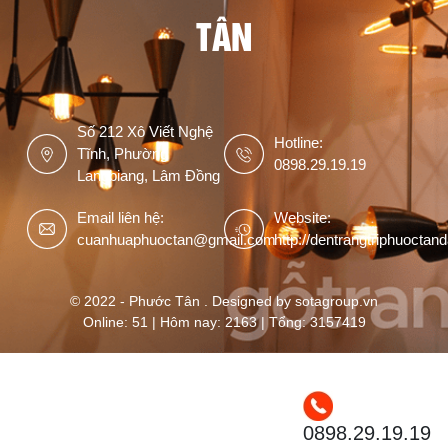
TÂN
Số 212 Xô Viết Nghệ
Hotline:
Tĩnh, Phường
0898.29.19.19
Langbiang, Lâm Đồng
Email liên hệ:
Website:
cuanhuaphuoctan@gmail.com
http://dentrangtriphuoctan
© 2022 - Phước Tân . Designed by sotagroup.vn
Online: 51 | Hôm nay: 2163 | Tổng: 3157419
0898.29.19.19