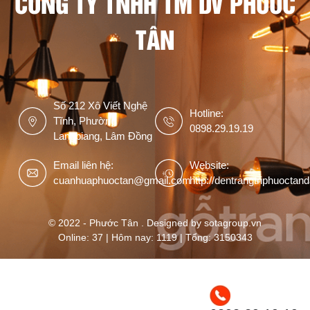
CÔNG TY TNHH TM DV PHƯỚC
TÂN
Số 212 Xô Viết Nghệ
Hotline:
Tĩnh, Phường
0898.29.19.19
Langbiang, Lâm Đồng
Email liên hệ:
Website:
cuanhuaphuoctan@gmail.com
http://dentrangtriphuoctan
© 2022 - Phước Tân . Designed by sotagroup.vn
Online: 37 | Hôm nay: 1119 | Tổng: 3150343