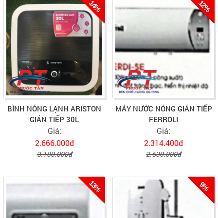
14%
12%
BÌNH NÓNG LẠNH ARISTON
MÁY NƯỚC NÓNG GIÁN TIẾP
GIÁN TIẾP 30L
FERROLI
Giá:
Giá:
2.666.000đ
2.314.400đ
3.100.000đ
2.630.000đ
13%
9%