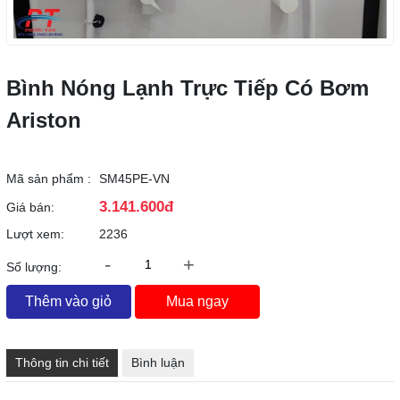
Bình Nóng Lạnh Trực Tiếp Có Bơm
Ariston
Mã sản phẩm :
SM45PE-VN
3.141.600đ
Giá bán:
Lượt xem:
2236
-
+
Số lượng:
Thêm vào giỏ
Mua ngay
Thông tin chi tiết
Bình luận