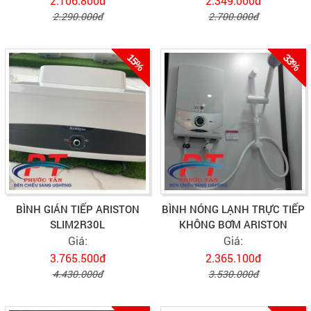
2.106.800đ
2.349.000đ
2.290.000đ
2.700.000đ
15%
33%
BÌNH GIÁN TIẾP ARISTON
BÌNH NÓNG LẠNH TRỰC TIẾP
SLIM2R30L
KHÔNG BƠM ARISTON
Giá:
Giá:
3.765.500đ
2.365.100đ
4.430.000đ
3.530.000đ