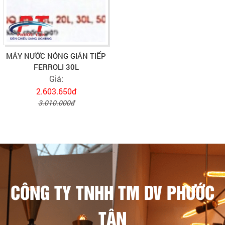
MÁY NƯỚC NÓNG GIÁN TIẾP
FERROLI 30L
Giá:
2.603.650đ
3.010.000đ
CÔNG TY TNHH TM DV PHƯỚC
TÂN