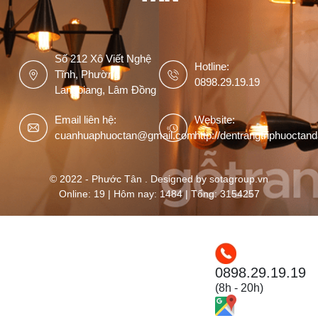
Số 212 Xô Viết Nghệ
Hotline:
Tĩnh, Phường
0898.29.19.19
Langbiang, Lâm Đồng
Email liên hệ:
Website:
cuanhuaphuoctan@gmail.com
http://dentrangtriphuoctan
© 2022 - Phước Tân . Designed by sotagroup.vn
Online: 19 | Hôm nay: 1484 | Tổng: 3154257
0898.29.19.19
(8h - 20h)