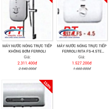
MÁY NƯỚC NÓNG TRỰC TIẾP
MÁY NƯỚC NÓNG TRỰC TIẾP
KHÔNG BƠM FERROLI
FERROLI RITA FS-4.5TE
CHỐNG GIẬT
Giá:
Giá:
2.311.400đ
1.527.200đ
2.540.000đ
1.660.000đ
13,5%