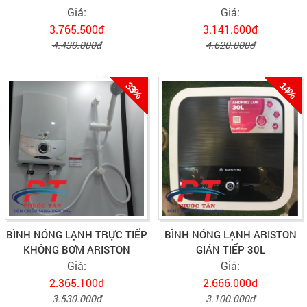
Giá:
Giá:
3.765.500đ
3.141.600đ
4.430.000đ
4.620.000đ
33%
14%
BÌNH NÓNG LẠNH TRỰC TIẾP
BÌNH NÓNG LẠNH ARISTON
KHÔNG BƠM ARISTON
GIÁN TIẾP 30L
Giá:
Giá:
2.365.100đ
2.666.000đ
3.530.000đ
3.100.000đ