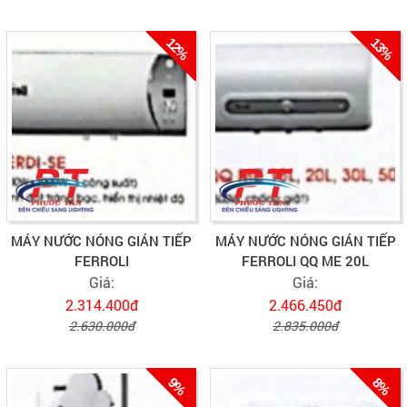
12%
13%
MÁY NƯỚC NÓNG GIÁN TIẾP
MÁY NƯỚC NÓNG GIÁN TIẾP
FERROLI
FERROLI QQ ME 20L
Giá:
Giá:
2.314.400đ
2.466.450đ
2.630.000đ
2.835.000đ
9%
8%