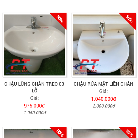
50%
50%
CHẬU LỮNG CHÂN TREO 03
CHẬU RỬA MẶT LIỀN CHÂN
LỖ
Giá:
Giá:
1.040.000đ
975.000đ
2.080.000đ
1.950.000đ
50%
50%