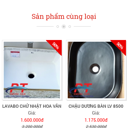
Sản phẩm cùng loại
50%
50%
LAVABO CHỬ NHẬT HOA VĂN
CHẬU DƯƠNG BÀN LV 8500
Giá:
Giá:
1.600.000đ
1.175.000đ
3.200.000đ
2.530.000đ