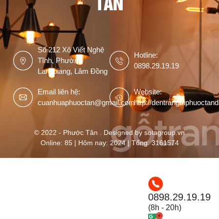
TÂN
Số 212 Xô Viết Nghệ
Hotline:
Tĩnh, Phường
0898.29.19.19
Langbiang, Lâm Đồng
Email liên hệ:
Website:
cuanhuaphuoctan@gmail.com
http://dentrangtriphuoctan
© 2022 - Phước Tân . Designed by sotagroup.vn
Online: 85 | Hôm nay: 2024 | Tổng: 3161574
0898.29.19.19
(8h - 20h)