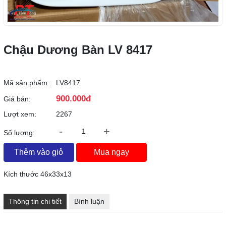
Chậu Dương Bàn LV 8417
Mã sản phẩm :
LV8417
900.000đ
Giá bán:
Lượt xem:
2267
-
+
Số lượng:
Thêm vào giỏ
Mua ngay
Kích thước 46x33x13
Thông tin chi tiết
Bình luận