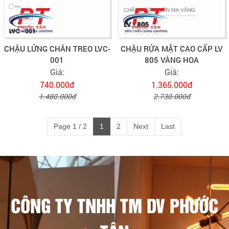
CHẬU LỬNG CHÂN TREO LVC-
CHẬU RỬA MẶT CAO CẤP LV
001
805 VÀNG HOA
Giá:
Giá:
740.000đ
1.365.000đ
1.480.000đ
2.730.000đ
Page 1 / 2
1
2
Next
Last
CÔNG TY TNHH TM DV PHƯỚC