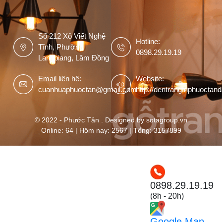
Số 212 Xô Viết Nghệ
Hotline:
Tĩnh, Phường
0898.29.19.19
Langbiang, Lâm Đồng
Email liên hệ:
Website:
cuanhuaphuoctan@gmail.com
http://dentrangtriphuoctan
© 2022 - Phước Tân . Designed by sotagroup.vn
Online: 64 | Hôm nay: 2567 | Tổng: 3157899
0898.29.19.19
(8h - 20h)
Google Map