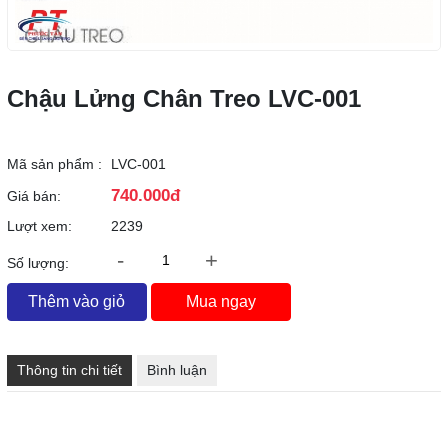
Chậu Lửng Chân Treo LVC-001
Mã sản phẩm :
LVC-001
740.000đ
Giá bán:
Lượt xem:
2239
-
+
Số lượng:
Thêm vào giỏ
Mua ngay
Thông tin chi tiết
Bình luận