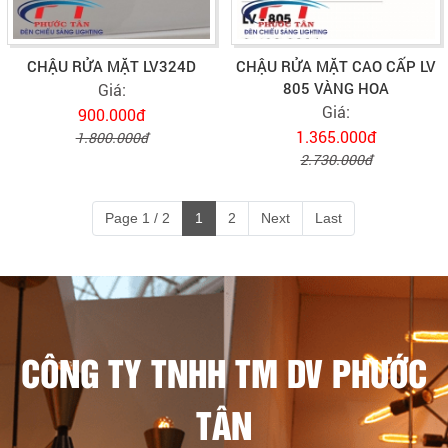
CHẬU RỬA MẶT LV324D
CHẬU RỬA MẶT CAO CẤP LV
805 VÀNG HOA
Giá:
Giá:
900.000đ
1.365.000đ
1.800.000đ
2.730.000đ
Page 1 / 2
1
2
Next
Last
CÔNG TY TNHH TM DV PHƯỚC
TÂN