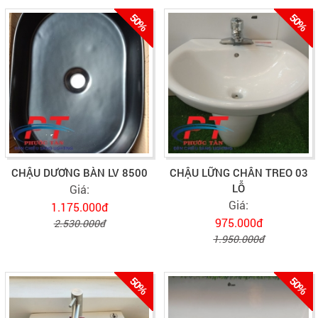
50%
50%
CHẬU DƯƠNG BÀN LV 8500
CHẬU LỮNG CHÂN TREO 03
LỖ
Giá:
Giá:
1.175.000đ
975.000đ
2.530.000đ
1.950.000đ
50%
50%