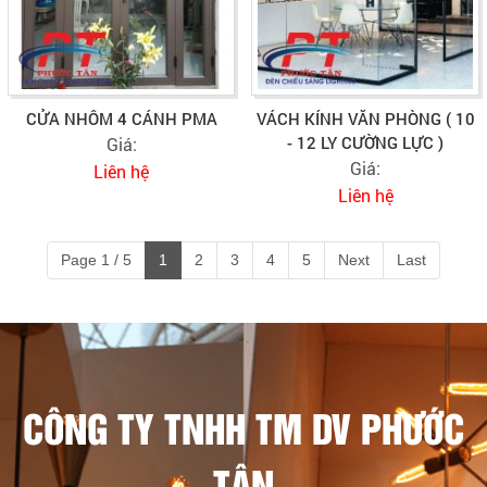
CỬA NHÔM 4 CÁNH PMA
VÁCH KÍNH VĂN PHÒNG ( 10
- 12 LY CƯỜNG LỰC )
Giá:
Giá:
Liên hệ
Liên hệ
Page 1 / 5
1
2
3
4
5
Next
Last
CÔNG TY TNHH TM DV PHƯỚC
TÂN