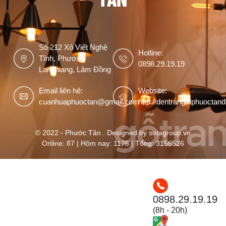
Số 212 Xô Viết Nghệ
Hotline:
Tĩnh, Phường
0898.29.19.19
Langbiang, Lâm Đồng
Email liên hệ:
Website:
cuanhuaphuoctan@gmail.com
http://dentrangtriphuoctan
© 2022 - Phước Tân . Designed by sotagroup.vn
Online: 87 | Hôm nay: 1176 | Tổng: 3156526
0898.29.19.19
(8h - 20h)