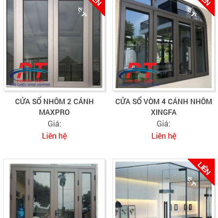
H
H
V
N
V
N
CỬA SỔ NHÔM 2 CÁNH
CỬA SỔ VÒM 4 CÁNH NHÔM
MAXPRO
XINGFA
Giá:
Giá:
Liên hệ
Liên hệ
L
I
Ê
N
Ệ
T
Ư
Ấ
H
V
N