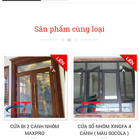
Sản phẩm cùng loại
L
I
Ê
N
Ệ
T
Ư
Ấ
L
I
Ê
N
Ệ
T
Ư
Ấ
H
H
V
N
V
N
CỬA ĐI 2 CÁNH NHÔM
CỬA SỔ NHÔM XINGFA 4
MAXPRO
CÁNH ( MÀU SOCOLA )