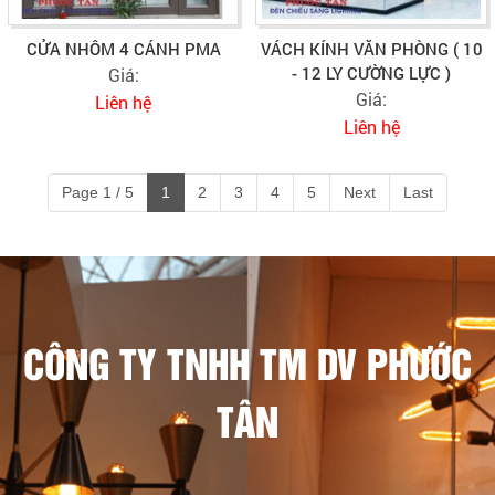
CỬA NHÔM 4 CÁNH PMA
VÁCH KÍNH VĂN PHÒNG ( 10
- 12 LY CƯỜNG LỰC )
Giá:
Giá:
Liên hệ
Liên hệ
Page 1 / 5
1
2
3
4
5
Next
Last
CÔNG TY TNHH TM DV PHƯỚC
TÂN