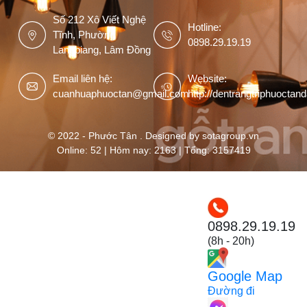
Số 212 Xô Viết Nghệ
Hotline:
Tĩnh, Phường
0898.29.19.19
Langbiang, Lâm Đồng
Email liên hệ:
Website:
cuanhuaphuoctan@gmail.com
http://dentrangtriphuoctan
© 2022 - Phước Tân . Designed by sotagroup.vn
Online: 52 | Hôm nay: 2163 | Tổng: 3157419
0898.29.19.19
(8h - 20h)
Google Map
Đường đi