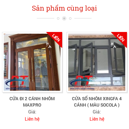
Sản phẩm cùng loại
L
I
Ê
N
Ệ
T
Ư
Ấ
L
I
Ê
N
Ệ
T
Ư
Ấ
H
H
V
N
V
N
CỬA ĐI 2 CÁNH NHÔM
CỬA SỔ NHÔM XINGFA 4
MAXPRO
CÁNH ( MÀU SOCOLA )
Giá:
Giá:
Liên hệ
Liên hệ