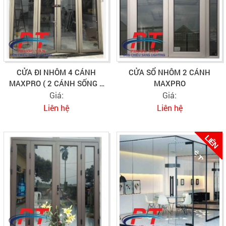
CỬA ĐI NHÔM 4 CÁNH
CỬA SỔ NHÔM 2 CÁNH
MAXPRO ( 2 CÁNH SỐNG 2
MAXPRO
CÁNH CHẾT )
Giá:
Giá:
Liên hệ
Liên hệ
L
I
Ê
N
Ệ
T
Ư
Ấ
H
V
N