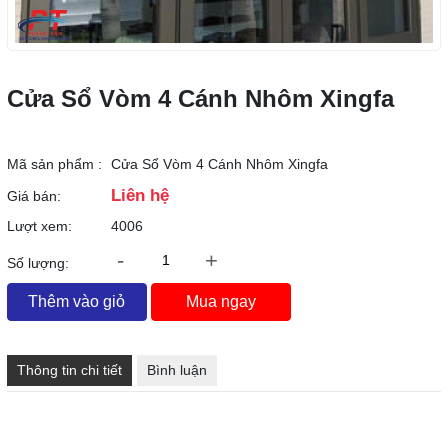
Cửa Sổ Vòm 4 Cánh Nhôm Xingfa
Mã sản phẩm :
Cửa Sổ Vòm 4 Cánh Nhôm Xingfa
Liên hệ
Giá bán:
Lượt xem:
4006
-
+
Số lượng:
Thêm vào giỏ
Mua ngay
Thông tin chi tiết
Bình luận