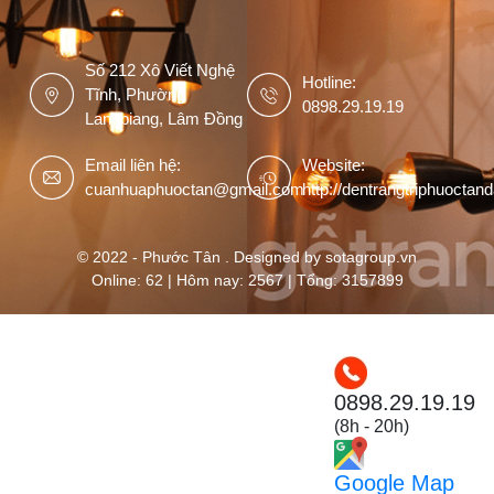
Số 212 Xô Viết Nghệ
Hotline:
Tĩnh, Phường
0898.29.19.19
Langbiang, Lâm Đồng
Email liên hệ:
Website:
cuanhuaphuoctan@gmail.com
http://dentrangtriphuoctan
© 2022 - Phước Tân . Designed by sotagroup.vn
Online: 62 | Hôm nay: 2567 | Tổng: 3157899
0898.29.19.19
(8h - 20h)
Google Map