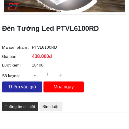
Đèn Tường Led PTVL6100RD
Mã sản phẩm :
PTVL6100RD
438.000đ
Giá bán:
Lượt xem:
10400
-
+
Số lượng:
Thêm vào giỏ
Mua ngay
Thông tin chi tiết
Bình luận