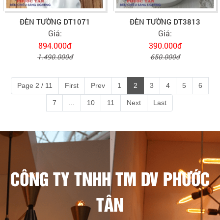
ĐÈN TƯỜNG DT1071
ĐÈN TƯỜNG DT3813
Giá:
Giá:
894.000đ
390.000đ
1.490.000đ
650.000đ
Page 2 / 11
First
Prev
1
2
3
4
5
6
7
...
10
11
Next
Last
CÔNG TY TNHH TM DV PHƯỚC
TÂN