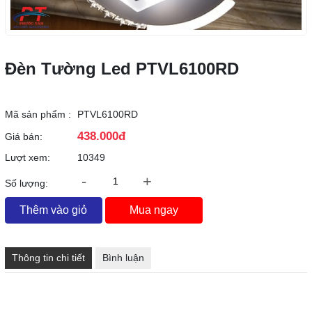
Đèn Tường Led PTVL6100RD
Mã sản phẩm :
PTVL6100RD
438.000đ
Giá bán:
Lượt xem:
10349
-
+
Số lượng:
Thêm vào giỏ
Mua ngay
Thông tin chi tiết
Bình luận