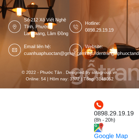
Số 212 Xô Viết Nghệ
Hotline:
Tĩnh, Phường
0898.29.19.19
Langbiang, Lâm Đồng
Email liên hệ:
Website:
cuanhuaphuoctan@gmail.com
http://dentrangtriphuoctan
© 2022 - Phước Tân . Designed by sotagroup.vn
Online: 54 | Hôm nay: 3372 | Tổng: 3148052
0898.29.19.19
(8h - 20h)
Google Map