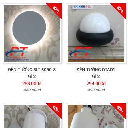
40%
40%
ĐÈN TƯỜNG SLT 8090-S
ĐÈN TƯỜNG DTAD1
Giá:
Giá:
288.000đ
294.000đ
480.000đ
490.000đ
40%
40%