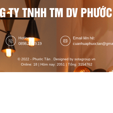
G TY TNHH TM DV PHƯỚC
Hotline:
Email liên hệ:
0898.29.19.19
cuanhuaphuoctan@gma
© 2022 - Phước Tân . Designed by sotagroup.vn
Online: 18 | Hôm nay: 2051 | Tổng: 3154762