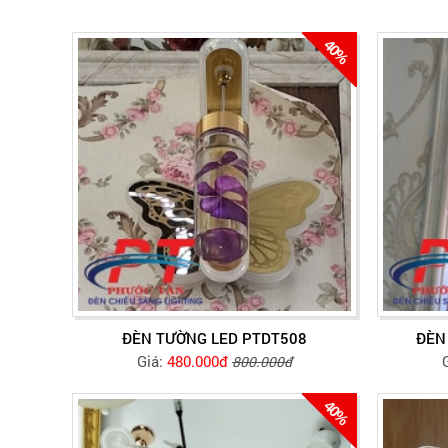
40%
ĐÈN TƯỜNG LED PTDT508
ĐÈN
Giá:
480.000đ
800.000đ
40%