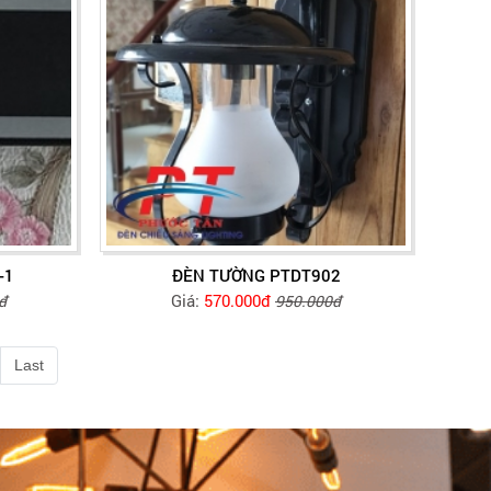
-1
ĐÈN TƯỜNG PTDT902
Giá:
570.000đ
đ
950.000đ
Last