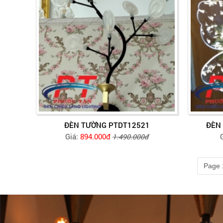
ĐÈN TƯỜNG PTDT12521
ĐÈN
Giá:
894.000đ
1.490.000đ
Page 1