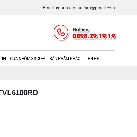
Email: cuanhuaphuoctan@gmail.com
Hotline
0898.29.19.19
INH
CỬA NHÔM XINGFA
SẢN PHẨM KHÁC
LIÊN HỆ
TVL6100RD