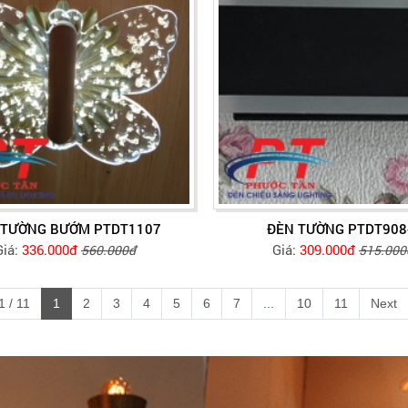
 TƯỜNG BƯỚM PTDT1107
ĐÈN TƯỜNG PTDT908
Giá:
336.000đ
Giá:
309.000đ
560.000đ
515.000
 / 11
1
2
3
4
5
6
7
...
10
11
Next