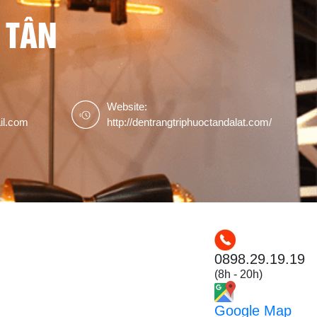
 TÂN
Website:
il.com
http://dentrangtriphuoctandalat.com/
0898.29.19.19
(8h - 20h)
Google Map