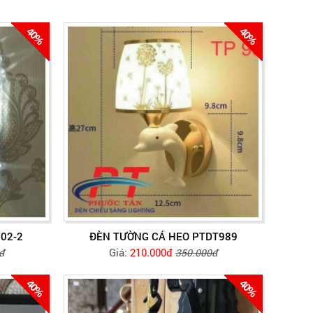
40%
40%
02-2
ĐÈN TƯỜNG CÁ HEO PTDT989
Giá:
210.000đ
đ
350.000đ
40%
40%