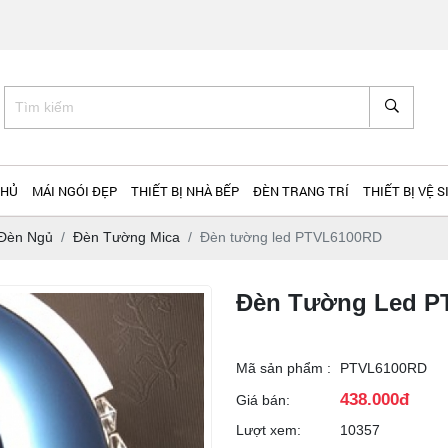
PHƯỚC TÂN
CHỦ
MÁI NGÓI ĐẸP
THIẾT BỊ NHÀ BẾP
ĐÈN TRANG TRÍ
THIẾT BỊ VỆ S
 Đèn Ngủ
Đèn Tường Mica
Đèn tường led PTVL6100RD
Đèn Tường Led P
Mã sản phẩm :
PTVL6100RD
438.000đ
Giá bán:
Lượt xem:
10357