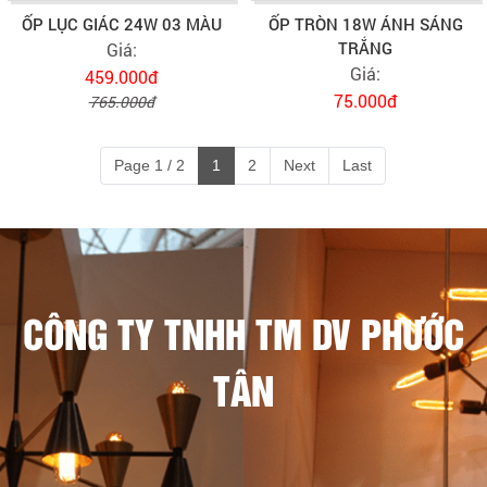
ỐP LỤC GIÁC 24W 03 MÀU
ỐP TRÒN 18W ÁNH SÁNG
TRẮNG
Giá:
Giá:
459.000đ
75.000đ
765.000đ
Page 1 / 2
1
2
Next
Last
CÔNG TY TNHH TM DV PHƯỚC
TÂN