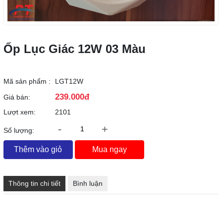
Ốp Lục Giác 12W 03 Màu
Mã sản phẩm :
LGT12W
239.000đ
Giá bán:
Lượt xem:
2101
-
+
Số lượng:
Thêm vào giỏ
Mua ngay
Thông tin chi tiết
Bình luận