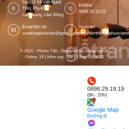
Số 212 Xô Viết Nghệ
Hotline:
Tĩnh, Phường
0898.29.19.19
Langbiang, Lâm Đồng
Email liên hệ:
Website:
cuanhuaphuoctan@gmail.com
http://dentrangtriphuoctan
© 2022 - Phước Tân . Designed by sotagroup.vn
Online: 18 | Hôm nay: 372 | Tổng: 3153082
0898.29.19.19
(8h - 20h)
Google Map
Đường đi