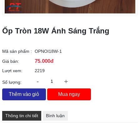
Ốp Tròn 18W Ánh Sáng Trắng
Mã sản phẩm :
OPNOI18W-1
75.000đ
Giá bán:
Lượt xem:
2219
-
+
Số lượng:
Thêm vào giỏ
Mua ngay
Thông tin chi tiết
Bình luận