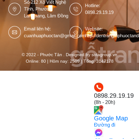
Số 212 Xô Viết Nghệ
Hotline:
Tĩnh, Phường
0898.29.19.19
Langbiang, Lâm Đồng
Email liên hệ:
Website:
cuanhuaphuoctan@gmail.com
http://dentrangtriphuoctan
© 2022 - Phước Tân . Designed by sotagroup.vn
Online: 80 | Hôm nay: 2509 | Tổng: 3147178
0898.29.19.19
(8h - 20h)
Google Map
Đường đi