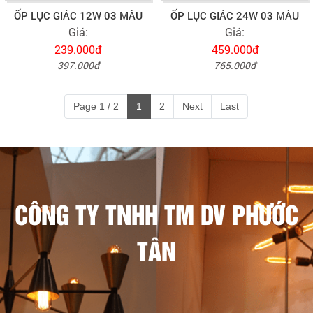
ỐP LỤC GIÁC 12W 03 MÀU
ỐP LỤC GIÁC 24W 03 MÀU
Giá:
Giá:
239.000đ
459.000đ
397.000đ
765.000đ
Page 1 / 2
1
2
Next
Last
CÔNG TY TNHH TM DV PHƯỚC
TÂN