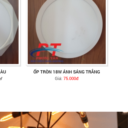
MÀU
ỐP TRÒN 18W ÁNH SÁNG TRẮNG
Giá:
75.000đ
đ