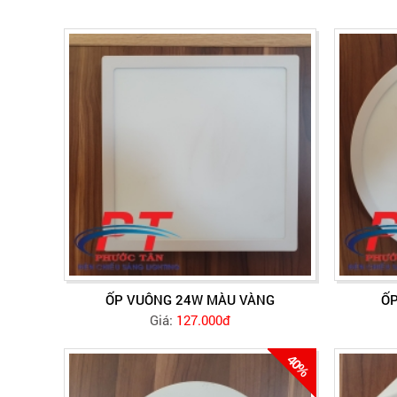
ỐP VUÔNG 24W MÀU VÀNG
ỐP
Giá:
127.000đ
40%