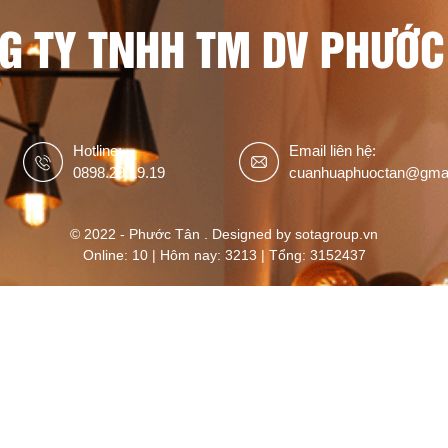
G TY TNHH TM DV PHƯỚC
Hotline:
Email liên hệ:
0898.29.19.19
cuanhuaphuoctan@gma
© 2022 - Phước Tân . Designed by sotagroup.vn
Online: 10 | Hôm nay: 3213 | Tổng: 3152437