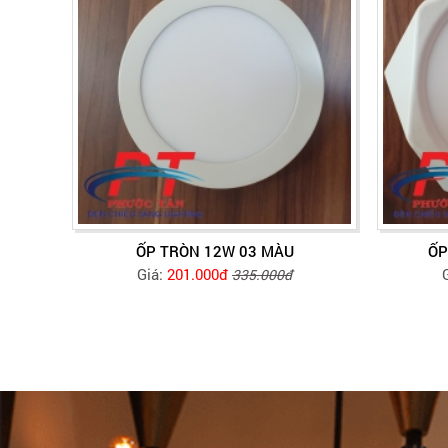
ỐP TRÒN 12W 03 MÀU
ỐP
Giá:
201.000đ
335.000đ