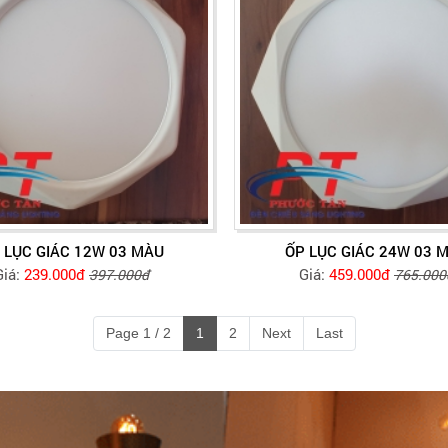
 LỤC GIÁC 12W 03 MÀU
ỐP LỤC GIÁC 24W 03 
Giá:
239.000đ
Giá:
459.000đ
397.000đ
765.000
Page 1 / 2
1
2
Next
Last