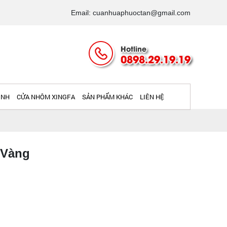
Email: cuanhuaphuoctan@gmail.com
Hotline
0898.29.19.19
INH
CỬA NHÔM XINGFA
SẢN PHẨM KHÁC
LIÊN HỆ
 Vàng