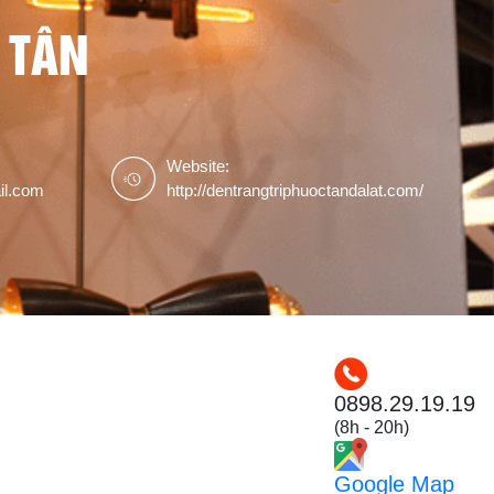
 TÂN
Website:
il.com
http://dentrangtriphuoctandalat.com/
0898.29.19.19
(8h - 20h)
Google Map