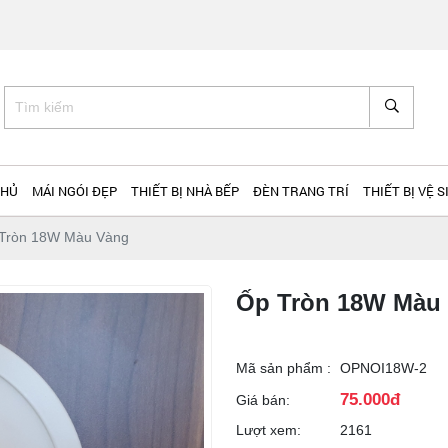
 TÂN
CHỦ
MÁI NGÓI ĐẸP
THIẾT BỊ NHÀ BẾP
ĐÈN TRANG TRÍ
THIẾT BỊ VỆ S
Tròn 18W Màu Vàng
Ốp Tròn 18W Màu
Mã sản phẩm :
OPNOI18W-2
75.000đ
Giá bán:
Lượt xem:
2161