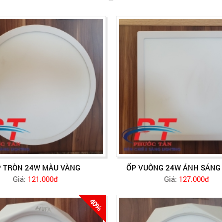
 TRÒN 24W MÀU VÀNG
ỐP VUÔNG 24W ÁNH SÁNG
Giá:
121.000đ
Giá:
127.000đ
40%