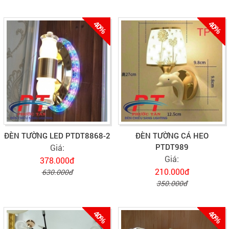
40%
40%
ĐÈN TƯỜNG LED PTDT8868-2
ĐÈN TƯỜNG CÁ HEO
PTDT989
Giá:
Giá:
378.000đ
210.000đ
630.000đ
350.000đ
40%
40%