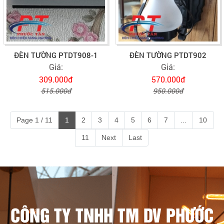
ĐÈN TƯỜNG PTDT908-1
ĐÈN TƯỜNG PTDT902
Giá:
Giá:
309.000đ
570.000đ
515.000đ
950.000đ
Page 1 / 11
1
2
3
4
5
6
7
...
10
11
Next
Last
CÔNG TY TNHH TM DV PHƯỚC