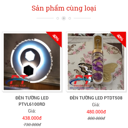
Sản phẩm cùng loại
40%
40%
ĐÈN TƯỜNG LED
ĐÈN TƯỜNG LED PTDT508
PTVL6100RD
Giá:
Giá:
480.000đ
438.000đ
800.000đ
730.000đ