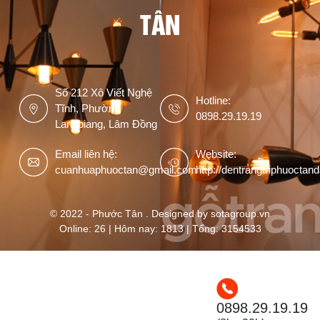
TÂN
Số 212 Xô Viết Nghệ
Hotline:
Tĩnh, Phường
0898.29.19.19
Langbiang, Lâm Đồng
Email liên hệ:
Website:
cuanhuaphuoctan@gmail.com
http://dentrangtriphuoctan
© 2022 - Phước Tân . Designed by sotagroup.vn
Online: 26 | Hôm nay: 1813 | Tổng: 3154533
0898.29.19.19