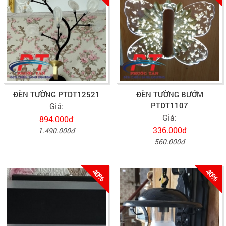
ĐÈN TƯỜNG PTDT12521
ĐÈN TƯỜNG BƯỚM
PTDT1107
Giá:
Giá:
894.000đ
336.000đ
1.490.000đ
560.000đ
40%
40%