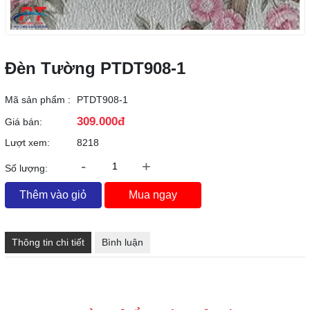
Đèn Tường PTDT908-1
Mã sản phẩm :
PTDT908-1
309.000đ
Giá bán:
Lượt xem:
8218
-
+
Số lượng:
Thêm vào giỏ
Mua ngay
Thông tin chi tiết
Bình luận