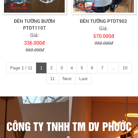
ĐÈN TƯỜNG BƯỚM
ĐÈN TƯỜNG PTDT902
PTDT1107
Giá:
Giá:
570.000đ
336.000đ
950.000đ
560.000đ
Page 1 / 11
1
2
3
4
5
6
7
...
10
11
Next
Last
CÔNG TY TNHH TM DV PHƯỚC