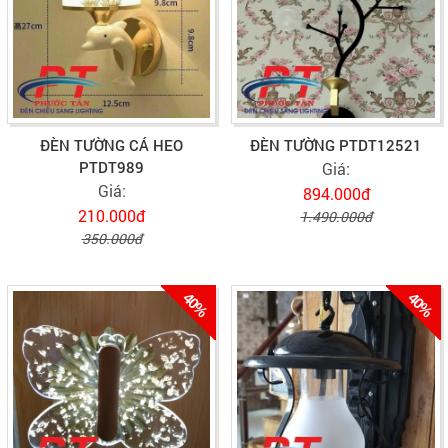
ĐÈN TƯỜNG CÁ HEO
ĐÈN TƯỜNG PTDT12521
PTDT989
Giá:
Giá:
894.000đ
210.000đ
1.490.000đ
350.000đ
40%
40%