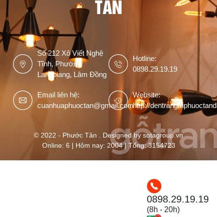
TÂN
Số 212 Xô Viết Nghệ
Hotline:
Tĩnh, Phường
0898.29.19.19
Langbiang, Lâm Đồng
Email liên hệ:
Website:
cuanhuaphuoctan@gmail.com
http://dentrangtriphuoctan
© 2022 - Phước Tân . Designed by sotagroup.vn
Online: 6 | Hôm nay: 2004 | Tổng: 3154723
0898.29.19.19
(8h - 20h)