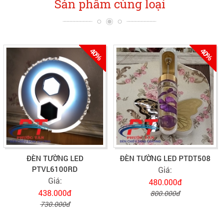
Sản phẩm cùng loại
40%
40%
ĐÈN TƯỜNG LED
ĐÈN TƯỜNG LED PTDT508
PTVL6100RD
Giá:
Giá:
480.000đ
438.000đ
800.000đ
730.000đ