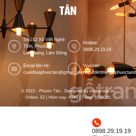
TÂN
Số 212 Xô Viết Nghệ
Hotline:
Tĩnh, Phường
0898.29.19.19
Langbiang, Lâm Đồng
Email liên hệ:
Website:
cuanhuaphuoctan@gmail.com
http://dentrangtriphuoctan
© 2022 - Phước Tân . Designed by sotagroup.vn
Online: 52 | Hôm nay: 4045 | Tổng: 3159291
0898.29.19.19