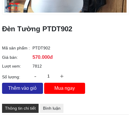
Đèn Tường PTDT902
Mã sản phẩm :
PTDT902
570.000đ
Giá bán:
Lượt xem:
7812
-
+
Số lượng:
Thêm vào giỏ
Mua ngay
Thông tin chi tiết
Bình luận