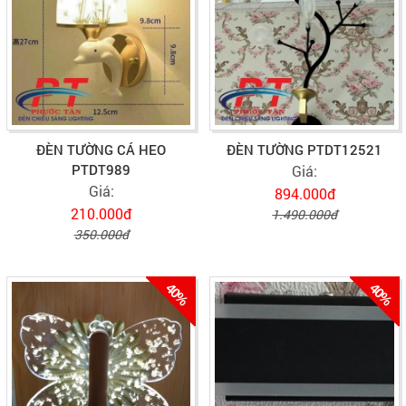
ĐÈN TƯỜNG CÁ HEO
ĐÈN TƯỜNG PTDT12521
PTDT989
Giá:
Giá:
894.000đ
210.000đ
1.490.000đ
350.000đ
40%
40%