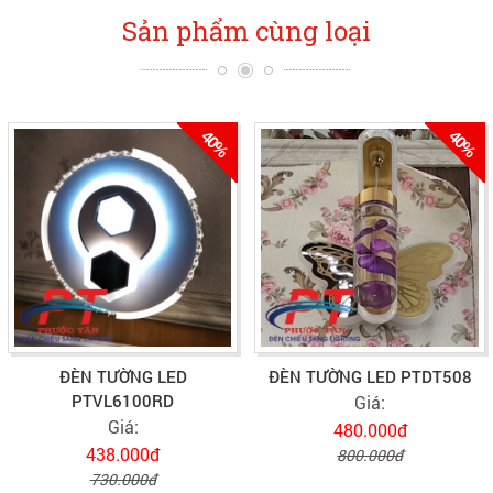
Sản phẩm cùng loại
40%
40%
ĐÈN TƯỜNG LED
ĐÈN TƯỜNG LED PTDT508
PTVL6100RD
Giá:
Giá:
480.000đ
438.000đ
800.000đ
730.000đ