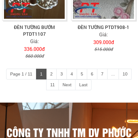
ĐÈN TƯỜNG BƯỚM
ĐÈN TƯỜNG PTDT908-1
PTDT1107
Giá:
Giá:
309.000đ
336.000đ
515.000đ
560.000đ
Page 1 / 11
1
2
3
4
5
6
7
...
10
11
Next
Last
CÔNG TY TNHH TM DV PHƯỚC